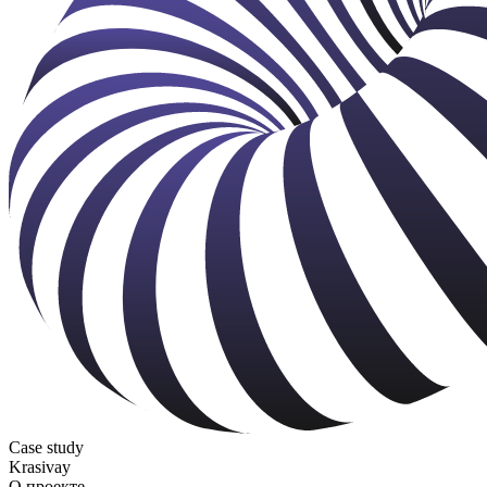
Case study
Krasivay
О проекте