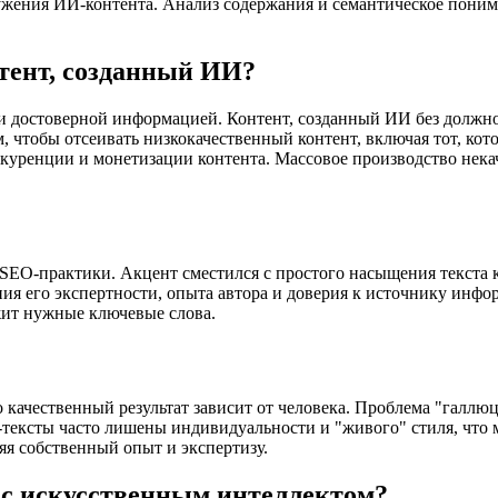
ужения ИИ-контента. Анализ содержания и семантическое поним
тент, созданный ИИ?
й и достоверной информацией. Контент, созданный ИИ без долж
м, чтобы отсеивать низкокачественный контент, включая тот, к
онкуренции и монетизации контента. Массовое производство нека
SEO-практики. Акцент сместился с простого насыщения текста к
рения его экспертности, опыта автора и доверия к источнику и
жит нужные ключевые слова.
о качественный результат зависит от человека. Проблема "галл
-тексты часто лишены индивидуальности и "живого" стиля, что 
яя собственный опыт и экспертизу.
т с искусственным интеллектом?