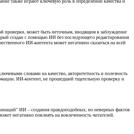
ание также играют ключевую роль в определении качества и
ной проверки, может быть неточным, вводящим в заблуждение
оторый создан с помощью ИИ без последующего редактирования
чественного ИИ-контента может негативно сказаться на всей
лючевыми словами на качество, авторитетность и полезность
нформации. ИИ-контент, не прошедший тщательную проверку и
юцинаций" ИИ – создания правдоподобных, но неверных фактов
может негативно повлиять на вовлеченность читателей.