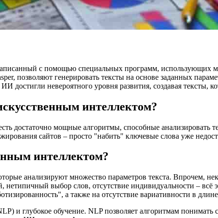
, написанный с помощью специальных программ, использующих ма
sper, позволяют генерировать тексты на основе заданных парам
ИИ достигли невероятного уровня развития, создавая тексты, к
 искусственным интеллектом?
 есть достаточно мощные алгоритмы, способные анализировать т
ирования сайтов – просто "набить" ключевые слова уже недост
венным интеллектом?
торые анализируют множество параметров текста. Впрочем, нек
, нетипичный выбор слов, отсутствие индивидуальности – всё э
ботизированность", а также на отсутствие вариативности в длин
NLP) и глубокое обучение. NLP позволяет алгоритмам понимать с