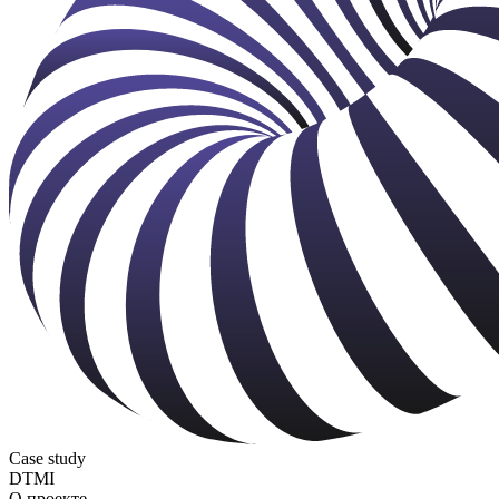
Case study
DTMI
О проекте