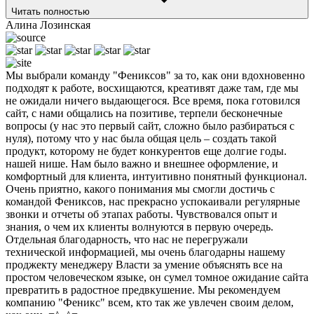
Читать полностью
Алина Лозинская
Мы выбрали команду "Фениксов" за то, как они вдохновенно
подходят к работе, восхищаются, креативят даже там, где мы
не ожидали ничего выдающегося. Все время, пока готовился
сайт, с нами общались на позитиве, терпели бесконечные
вопросы (у нас это первый сайт, сложно было разбираться с
нуля), потому что у нас была общая цель – создать такой
продукт, которому не будет конкурентов еще долгие годы.
нашей нише. Нам было важно и внешнее оформление, и
комфортный для клиента, интуитивно понятный функционал.
Очень приятно, какого понимания мы смогли достичь с
командой Фениксов, нас прекрасно успокаивали регулярные
звонки и отчеты об этапах работы. Чувствовался опыт и
знания, о чем их клиенты волнуются в первую очередь.
Отдельная благодарность, что нас не перегружали
технической информацией, мы очень благодарны нашему
проджекту менеджеру Власти за умение объяснять все на
простом человеческом языке, он сумел томное ожидание сайта
превратить в радостное предвкушение. Мы рекомендуем
компанию "Феникс" всем, кто так же увлечен своим делом,