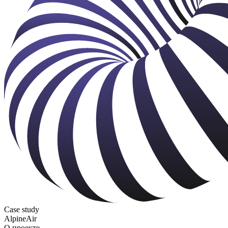
Case study
AlpineAir
О проекте