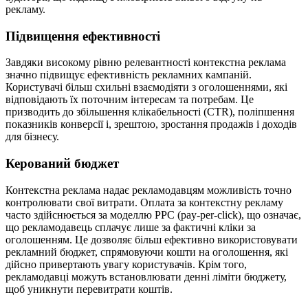
рекламу.
Підвищення ефективності
Завдяки високому рівню релевантності контекстна реклама
значно підвищує ефективність рекламних кампаній.
Користувачі більш схильні взаємодіяти з оголошеннями, які
відповідають їх поточним інтересам та потребам. Це
призводить до збільшення клікабельності (CTR), поліпшення
показників конверсії і, зрештою, зростання продажів і доходів
для бізнесу.
Керований бюджет
Контекстна реклама надає рекламодавцям можливість точно
контролювати свої витрати. Оплата за контекстну рекламу
часто здійснюється за моделлю PPC (pay-per-click), що означає,
що рекламодавець сплачує лише за фактичні кліки за
оголошенням. Це дозволяє більш ефективно використовувати
рекламний бюджет, спрямовуючи кошти на оголошення, які
дійсно привертають увагу користувачів. Крім того,
рекламодавці можуть встановлювати денні ліміти бюджету,
щоб уникнути перевитрати коштів.