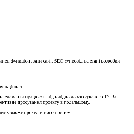
инен функціонувати сайт. SEO супровід на етапі розробки
функціонал.
 та елементи працюють відповідно до узгодженого ТЗ. За
ефективне просування проекту в подальшому.
овник зможе провести його прийом.