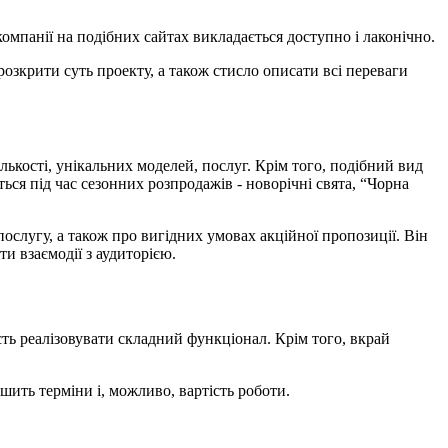
ь компанії на подібних сайтах викладається доступно і лаконічно.
розкрити суть проекту, а також стисло описати всі переваги
лькості, унікальних моделей, послуг. Крім того, подібний вид
ся під час сезонних розпродажів - новорічні свята, “Чорна
слугу, а також про вигідних умовах акційної пропозиції. Він
и взаємодії з аудиторією.
сть реалізовувати складний функціонал. Крім того, вкрай
ьшить терміни і, можливо, вартість роботи.