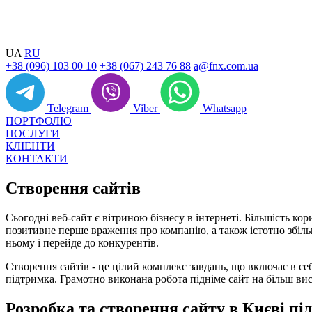
UA
RU
+38 (096) 103 00 10
+38 (067) 243 76 88
a@fnx.com.ua
Telegram
Viber
Whatsapp
ПОРТФОЛІО
ПОСЛУГИ
КЛІЕНТИ
КОНТАКТИ
Створення сайтів
Сьогодні веб-сайт є вітриною бізнесу в інтернеті. Більшість к
позитивне перше враження про компанію, а також істотно збіль
ньому і перейде до конкурентів.
Створення сайтів - це цілий комплекс завдань, що включає в се
підтримка. Грамотно виконана робота підніме сайт на більш вис
Розробка та створення сайту в Києві під