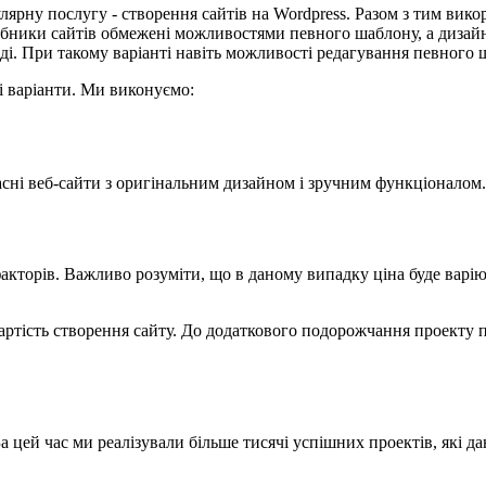
ярну послугу - створення сайтів на Wordpress. Разом з тим вик
обники сайтів обмежені можливостями певного шаблону, а дизайн
ді. При такому варіанті навіть можливості редагування певного 
і варіанти. Ми виконуємо:
асні веб-сайти з оригінальним дизайном і зручним функціоналом.
акторів. Важливо розуміти, що в даному випадку ціна буде варіюв
вартість створення сайту. До додаткового подорожчання проекту
а цей час ми реалізували більше тисячі успішних проектів, які д