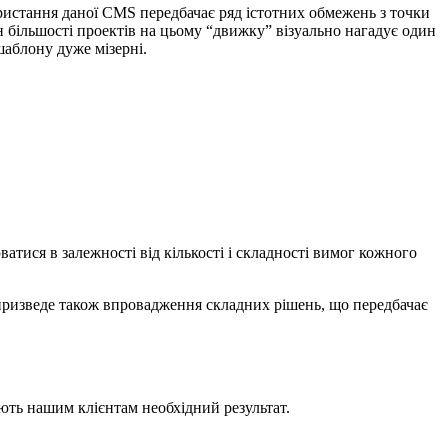
ористання даної CMS передбачає ряд істотних обмежень з точки
 більшості проектів на цьому “движку” візуально нагадує один
шаблону дуже мізерні.
атися в залежності від кількості і складності вимог кожного
 призведе також впровадження складних рішень, що передбачає
ають нашим клієнтам необхідний результат.