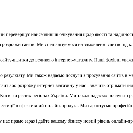
кий перевершує найсміливіші очікування щодо якості та надійност
 розробки сайтів. Ми спеціалізуємося на замовленні сайтів під к
го сайту-візитки до великого інтернет-магазину. Наші фахівці ув
го результату. Ми також надаємо послуги з просування сайтів в м
айт або розробку інтернет-магазину у нас - значить отримати інд
иєві та різних регіонах України. Ми також надаємо послуги з ро
інвестиції в ефективний онлайн-продукт. Ми гарантуємо професій
 нас прямо зараз і дайте вашому бізнесу новий рівень онлайн-пр