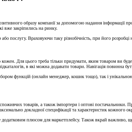
итивного образу компанії за допомогою надання інформації про
які вже закріпились на ринку.
або послугу. Враховуючи таку різнобічність, при його розробці 
ожен. Для цього треба тільки придумати, яким товаром ви будет
підкаталогів, в які можна додавати товари. Навігація повинна бути
бором функцій (онлайн менеджер, кошик тощо), так і унікальною
оживчих товарів, а також імпортери і оптові постачальники. Пр
максимально докладної специфікації та характеристик кожного ок
 додатковим плюсом для маркетплейсу. Також вкрай важливо, що