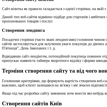
Сайт-візитка як правило складається з однієї сторінки, на якій 
Даний тип веб-сайтів відмінно підійде для стартапів і амбітни
пропонованих товарів і послуг.
Створення лендинга
Посадочні сторінки (часто звані лендингами) головним чином ст
сайтів застосовується для залучення уваги покупців до діючих 
П'ятниця”, День Закоханих і т. д.
Відвідавши сайт-лендінгем, потенційний покупець повинен отр
припускає наявність таймера зворотного відліку і форми швидког
Терміни створення сайту та від чого во
Головними критеріями, що формують вартість створення веб-сайт
важливо, щоб клієнт залишався на зв'язку і міг вчасно відпові
Якщо під час розробки сайту замовник хоче внести які-небудь к
Створення сайтів Київ