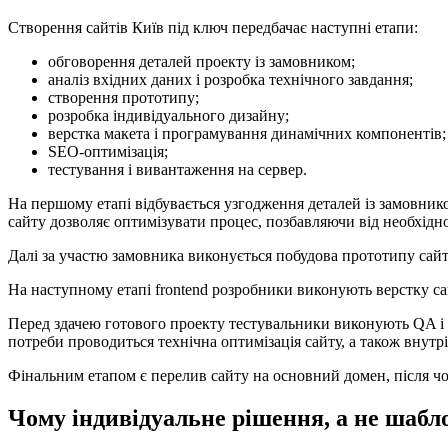
Створення сайтів Київ під ключ передбачає наступні етапи:
обговорення деталей проекту із замовником;
аналіз вхідних даних і розробка технічного завдання;
створення прототипу;
розробка індивідуального дизайну;
верстка макета і програмування динамічних компонентів;
SEO-оптимізація;
тестування і вивантаження на сервер.
На першому етапі відбувається узгодження деталей із замовник
сайту дозволяє оптимізувати процес, позбавляючи від необхідн
Далі за участю замовника виконується побудова прототипу сайту
На наступному етапі frontend розробники виконують верстку са
Перед здачею готового проекту тестувальники виконують QA і 
потреби проводиться технічна оптимізація сайту, а також внут
Фінальним етапом є перелив сайту на основний домен, після чо
Чому індивідуальне рішення, а не шаб