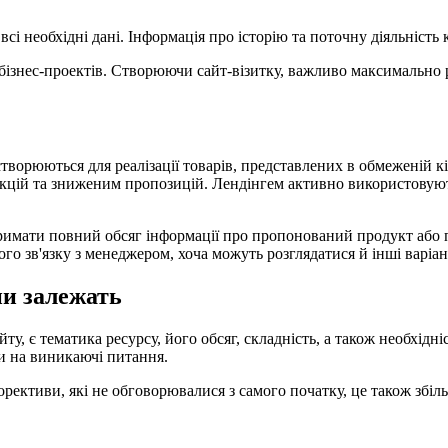
є всі необхідні дані. Інформація про історію та поточну діяльніст
х бізнес-проектів. Створюючи сайт-візитку, важливо максимально 
ворюються для реалізації товарів, представлених в обмеженій кі
акцій та зниженим пропозицій. Лендінгем активно використовують
имати повний обсяг інформації про пропонований продукт або по
о зв'язку з менеджером, хоча можуть розглядатися й інші варіант
ни залежать
у, є тематика ресурсу, його обсяг, складність, а також необхідні
сти на виникаючі питання.
орективи, які не обговорювалися з самого початку, це також збіл