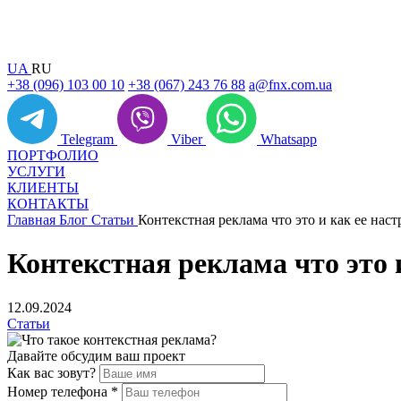
UA
RU
+38 (096) 103 00 10
+38 (067) 243 76 88
a@fnx.com.ua
Telegram
Viber
Whatsapp
ПОРТФОЛИО
УСЛУГИ
КЛИЕНТЫ
КОНТАКТЫ
Главная
Блог
Статьи
Контекстная реклама что это и как ее наст
Контекстная реклама что это 
12.09.2024
Статьи
Давайте обсудим ваш проект
Как вас зовут?
Номер телефона
*