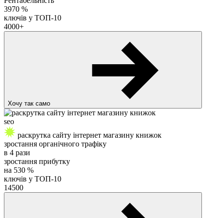
Рентабельність
3970
%
ключів у ТОП-10
4000+
Хочу так само
seo
раскрутка сайту інтернет магазину книжок
зростання органічного трафіку
в
4
рази
зростання прибутку
на
530
%
ключів у ТОП-10
14500