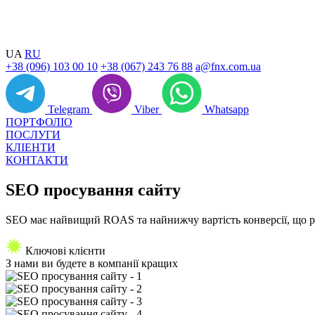
UA
RU
+38 (096) 103 00 10
+38 (067) 243 76 88
a@fnx.com.ua
Telegram
Viber
Whatsapp
ПОРТФОЛІО
ПОСЛУГИ
КЛІЕНТИ
КОНТАКТИ
SEO
просування сайту
SEO має найвищий ROAS та найнижчу вартість конверсії, що ро
Ключові клієнти
З нами ви будете
в компанії кращих