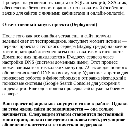
Проверка на уязвимости: защита от SQL-инъекций, XSS-атак,
обеспечение безопасности данных пользователей (особенно
важно для сайтов с личными кабинетами и онлайн-оплатой).
Ответственный запуск проекта (Deployment)
После того как все ошибки устранены и сайт получил
зеленый свет от тестировщиков, наступает момент истины —
перенос проекта с тестового сервера (staging-среды) на боевой
хостинг, который доступен всем пользователям в интернете.
Доменное имя привязывается к IP-адресу сервера через
настройки DNS (системы доменных имен). Этот процесс
может занимать от нескольких минут до 72 часов для полного
обновления кешей DNS по всему миру. Удаление запретов для
поисковых роботов в файле robots.txt и отправка sitemap.xml в
поисковые системы (Google Search Console) для ускорения
индексации. Еще одна полная проверка сайта уже на боевом
сервере.
Ваш проект официально запущен и готов к работе. Однако
на этом жизнь сайта не заканчивается — она только
начинается. Следующим этапом становится постоянный
мониторинг, анализ поведения пользователей, регулярное
обновление контента и техническая поддержка.