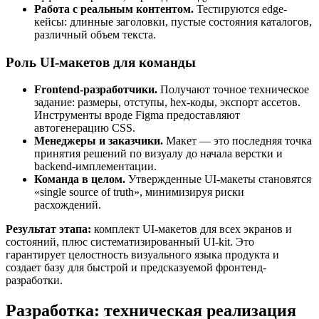
Работа с реальным контентом.
Тестируются edge-
кейсы: длинные заголовки, пустые состояния каталогов,
различный объем текста.
Роль UI-макетов для команды
Frontend-разработчики.
Получают точное техническое
задание: размеры, отступы, hex-коды, экспорт ассетов.
Инструменты вроде Figma предоставляют
автогенерацию CSS.
Менеджеры и заказчики.
Макет — это последняя точка
принятия решений по визуалу до начала верстки и
backend-имплементации.
Команда в целом.
Утвержденные UI-макеты становятся
«single source of truth», минимизируя риски
расхождений.
Результат этапа:
комплект UI-макетов для всех экранов и
состояний, плюс систематизированный UI-kit. Это
гарантирует целостность визуального языка продукта и
создает базу для быстрой и предсказуемой фронтенд-
разработки.
Разработка: техническая реализация