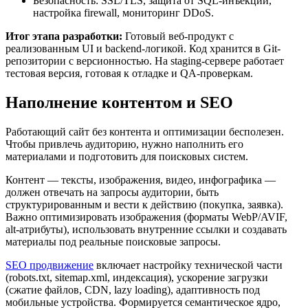
Безопасность: SSL/TLS, защита от SQL-инъекций,
настройка firewall, мониторинг DDoS.
Итог этапа разработки:
Готовый веб-продукт с
реализованным UI и backend-логикой. Код хранится в Git-
репозитории с версионностью. На staging-сервере работает
тестовая версия, готовая к отладке и QA-проверкам.
Наполнение контентом и SEO
Работающий сайт без контента и оптимизации бесполезен.
Чтобы привлечь аудиторию, нужно наполнить его
материалами и подготовить для поисковых систем.
Контент — тексты, изображения, видео, инфографика —
должен отвечать на запросы аудитории, быть
структурированным и вести к действию (покупка, заявка).
Важно оптимизировать изображения (форматы WebP/AVIF,
alt-атрибуты), использовать внутренние ссылки и создавать
материалы под реальные поисковые запросы.
SEO продвижение
включает настройку технической части
(robots.txt, sitemap.xml, индексация), ускорение загрузки
(сжатие файлов, CDN, lazy loading), адаптивность под
мобильные устройства. Формируется семантическое ядро,