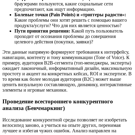
браузерами пользуются, какие социальные сети
предпочитают, как ищут информацию.
Болевые точки (Pain Points) и «триггеры радости»:
Какие проблемы они хотят решить с помощью вашего
продукта/услуги? Что для них является ценностью?
Пути принятия решения:
Какой путь пользователь
проходит от осознания проблемы до совершения
целевого действия (покупки, заявки)?
Эти данные напрямую формируют требования к интерфейсу,
навигации, контенту и тону коммуникации (Tone of Voice). К
примеру, аудитория B2B-сегмента (топ-менеджеры, эксперты)
ожидает лаконичный, информативный дизайн, максимальную
простоту и акцент на конкретных кейсах, ROI и экспертизе. В
то время как более молодая аудитория (B2C) может выше
ценить визуальную составляющую, динамику, интерактивные
элементы и игровые механики.
Проведение всестороннего конкурентного
анализа (Бенчмаркинг)
Исследование конкурентной среды позволяет не изобретать
велосипед заново, а учиться на опыте других, перенимая
лучшее и избегая чужих ошибок. Анализ направлен на