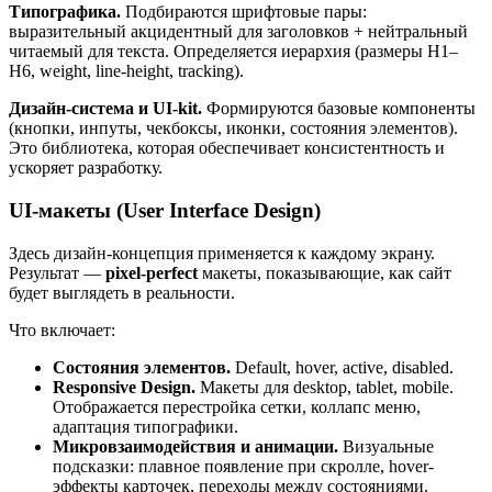
Типографика.
Подбираются шрифтовые пары:
выразительный акцидентный для заголовков + нейтральный
читаемый для текста. Определяется иерархия (размеры H1–
H6, weight, line-height, tracking).
Дизайн-система и UI-kit.
Формируются базовые компоненты
(кнопки, инпуты, чекбоксы, иконки, состояния элементов).
Это библиотека, которая обеспечивает консистентность и
ускоряет разработку.
UI-макеты (User Interface Design)
Здесь дизайн-концепция применяется к каждому экрану.
Результат —
pixel-perfect
макеты, показывающие, как сайт
будет выглядеть в реальности.
Что включает:
Состояния элементов.
Default, hover, active, disabled.
Responsive Design.
Макеты для desktop, tablet, mobile.
Отображается перестройка сетки, коллапс меню,
адаптация типографики.
Микровзаимодействия и анимации.
Визуальные
подсказки: плавное появление при скролле, hover-
эффекты карточек, переходы между состояниями.