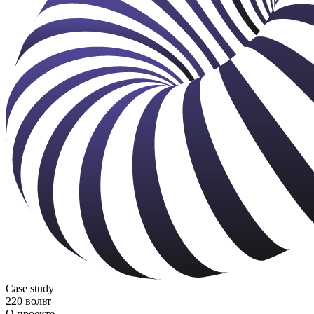
Case study
220 вольт
О проекте