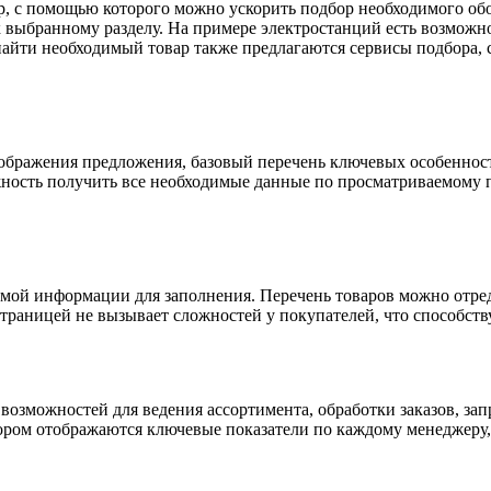
р, с помощью которого можно ускорить подбор необходимого обо
к выбранному разделу. На примере электростанций есть возможн
 найти необходимый товар также предлагаются сервисы подбора,
бражения предложения, базовый перечень ключевых особенносте
ность получить все необходимые данные по просматриваемому 
мой информации для заполнения. Перечень товаров можно отреда
траницей не вызывает сложностей у покупателей, что способств
озможностей для ведения ассортимента, обработки заказов, запр
ором отображаются ключевые показатели по каждому менеджеру,