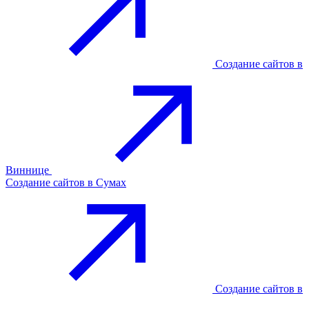
Создание сайтов в
Виннице
Создание сайтов в Сумах
Создание сайтов в