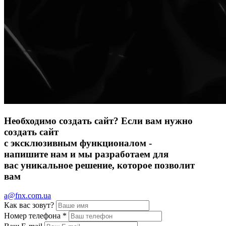
Необходимо
создать сайт?
Если вам нужно
создать сайт
с эксклюзивным функционалом -
напишите нам и мы разработаем для
вас уникальное решение, которое позволит
вам
a@fnx.com.ua
Как вас зовут?
Номер телефона
*