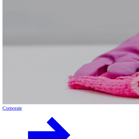
Corporate