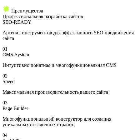
Преимущества
Профессиональная
разработка сайтов
SEO-READY
Арсенал инструментов для эффективного SEO продвижения
сайта
01
CMS-System
Интуитивно понятная и многофункциональная CMS
02
Speed
Максимальная производительность вашего сайта!
03
Page Builder
Многофункциональный конструктор для создания
уникальных посадочных страниц
04