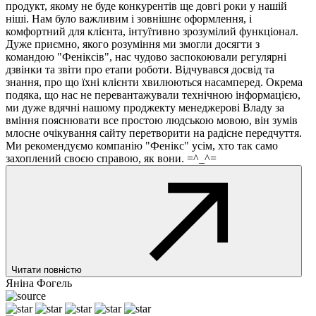
продукт, якому не буде конкурентів ще довгі роки у нашій
ніші. Нам було важливим і зовнішнє оформлення, і
комфортний для клієнта, інтуїтивно зрозумілий функціонал.
Дуже приємно, якого розуміння ми змогли досягти з
командою "Феніксів", нас чудово заспокоювали регулярні
дзвінки та звіти про етапи роботи. Відчувався досвід та
знання, про що їхні клієнти хвилюються насамперед. Окрема
подяка, що нас не перевантажували технічною інформацією,
ми дуже вдячні нашому проджекту менеджерові Владу за
вміння пояснювати все простою людською мовою, він зумів
млосне очікування сайту перетворити на радісне передчуття.
Ми рекомендуємо компанію "Фенікс" усім, хто так само
захоплений своєю справою, як вони. =^_^=
Читати повністю
Яніна Фогель