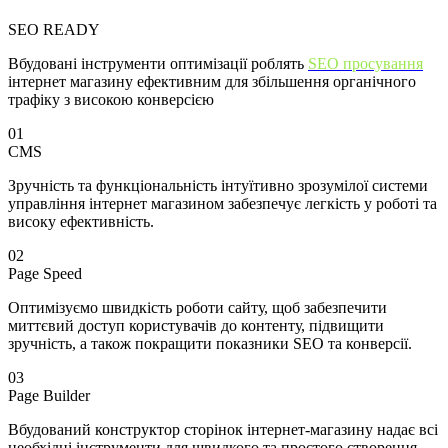
SEO READY
Вбудовані інструменти оптимізації роблять
SEO просування
інтернет магазину ефективним для збільшення органічного
трафіку з високою конверсією
01
CMS
Зручність та функціональність інтуїтивно зрозумілої системи
управління інтернет магазином забезпечує легкість у роботі та
високу ефективність.
02
Page Speed
Оптимізуємо швидкість роботи сайту, щоб забезпечити
миттєвий доступ користувачів до контенту, підвищити
зручність, а також покращити показники SEO та конверсії.
03
Page Builder
Вбудований конструктор сторінок інтернет-магазину надає всі
необхідні інструменти для швидкого та простого створення