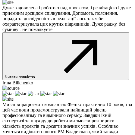
Дуже задоволена і роботою над проектом, і реалізацією і дуже
приємним досвідом спілкування. Допомога, пояснення,
поради та досвідченість в реалізації - ось так я би
охарактеризувала цих крутих підрядників. Дуже раджу, без
сумніву - не пожалкуєте.
Читати повністю
Irina Bilichenko
Ми співпрацюємо з компанією Фенікс практично 10 років, і за
цей час вони продемонстрували найвищий рівень
професіоналізму та відмінного сервісу. Завдяки їхній
експертизі та підходу до роботи ми змогли розширити
кількість проектів та досягти значних успіхів. Особливо
хочеться виділити нашого PM Владислава, який завжди