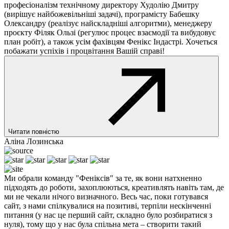
професіоналізм технічному директору Худолію Дмитру
(вирішує найбожевільніші задачі), програмісту Бабешку
Олександру (реалізує найскладніші алгоритми), менеджеру
проєкту Філяк Ользі (регулює процес взаємодії та вибудовує
план робіт), а також усім фахівцям Фенікс Індастрі. Хочеться
побажати успіхів і процвітання Вашій справі!
Читати повністю
Аліна Лозинська
Ми обрали команду "Феніксів" за те, як вони натхненно
підходять до роботи, захоплюються, креативлять навіть там, де
ми не чекали нічого визначного. Весь час, поки готувався
сайт, з нами спілкувалися на позитиві, терпіли нескінченні
питання (у нас це перший сайт, складно було розбиратися з
нуля), тому що у нас була спільна мета – створити такий