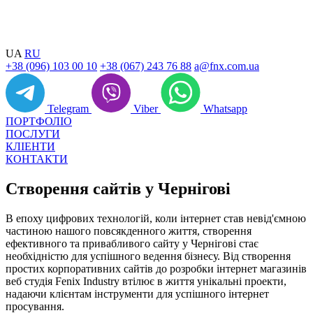
UA
RU
+38 (096) 103 00 10
+38 (067) 243 76 88
a@fnx.com.ua
Telegram
Viber
Whatsapp
ПОРТФОЛІО
ПОСЛУГИ
КЛІЕНТИ
КОНТАКТИ
Створення сайтів
у Чернігові
В епоху цифрових технологій, коли інтернет став невід'ємною
частиною нашого повсякденного життя, створення
ефективного та привабливого сайту у Чернігові стає
необхідністю для успішного ведення бізнесу. Від створення
простих корпоративних сайтів до розробки інтернет магазинів
веб студія Fenix Industry втілює в життя унікальні проекти,
надаючи клієнтам інструменти для успішного інтернет
просування.