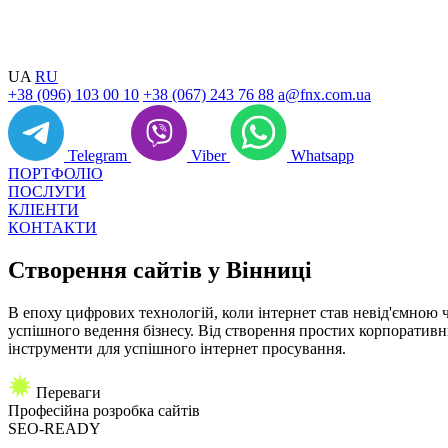
UA
RU
+38 (096) 103 00 10
+38 (067) 243 76 88
a@fnx.com.ua
Telegram
Viber
Whatsapp
ПОРТФОЛІО
ПОСЛУГИ
КЛІЕНТИ
КОНТАКТИ
Створення сайтів
у Вінниці
В епоху цифрових технологій, коли інтернет став невід'ємною
успішного ведення бізнесу. Від створення простих корпоративних
інструменти для успішного інтернет просування.
Переваги
Професійна
розробка сайтів
SEO-READY