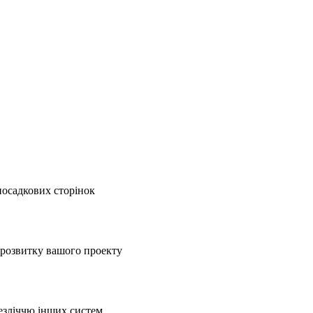
посадкових сторінок
 розвитку вашого проекту
езліччю інших систем